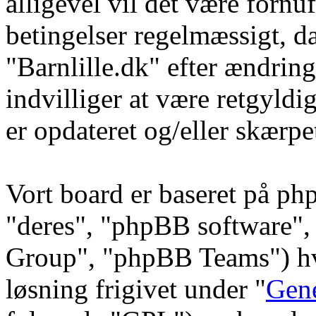
alligevel vil det være fornu
betingelser regelmæssigt, da
"Barnlille.dk" efter ændring
indvilliger at være retgyldi
er opdateret og/eller skærpe
Vort board er baseret på ph
"deres", "phpBB software
Group", "phpBB Teams") hvi
løsning frigivet under "
Gene