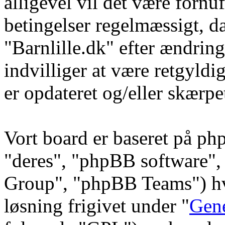
alligevel vil det være fornu
betingelser regelmæssigt, da
"Barnlille.dk" efter ændring
indvilliger at være retgyldi
er opdateret og/eller skærpe
Vort board er baseret på ph
"deres", "phpBB software
Group", "phpBB Teams") hvi
løsning frigivet under "
Gene