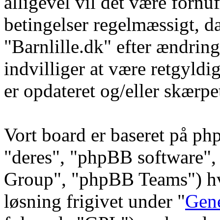
alligevel vil det være fornu
betingelser regelmæssigt, da
"Barnlille.dk" efter ændring
indvilliger at være retgyldi
er opdateret og/eller skærpe
Vort board er baseret på ph
"deres", "phpBB software
Group", "phpBB Teams") hvi
løsning frigivet under "
Gene