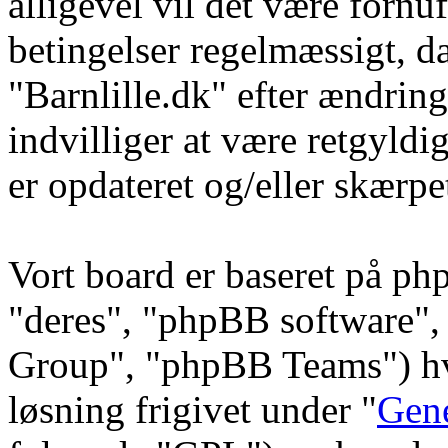
alligevel vil det være fornu
betingelser regelmæssigt, da
"Barnlille.dk" efter ændring
indvilliger at være retgyldi
er opdateret og/eller skærpe
Vort board er baseret på ph
"deres", "phpBB software
Group", "phpBB Teams") hvi
løsning frigivet under "
Gene