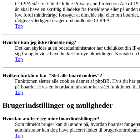
COPPA står for Child Online Privacy and Protection Act of 199
år, skal have en skriftlig tilladelse fra forældrene eller på an
lov, fordi mindreårige forsøger at tilmelde sig, eller om boar
rådgive yderligere i sager omhandlende COPPA.
Top
Hvorfor kan jeg ikke tilmelde mig?
Det kan skyldes at en boardadministrator har udelukket din IP-a
sig fra og bevidst have lukket for nye tilmeldinger. Kontakt en b
Top
Hvilken funktion har "Slet alle boardcookies"?
Funktionen sletter alle cookies dannet af phpBB. Hvis du har pr
på boardet. Hvis en boardadministrator har slået funktionen til, k
Top
Brugerindstillinger og muligheder
Hvordan ændrer jeg mine boardindstillinger?
Som tilmeldt bruger kan du ændre på, hvordan boardet fungerer f
administrator kan dog have placeret linket til brugerkontrolpanele
Top