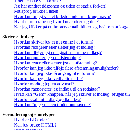
Tiden er ikke vist korrekt!
Jeg har ændret tidszonen og tiden er stadig forkert!
Mit sprog er ikke i listen!
Hvordan får jeg vist et billede under mit brugernavn?
Hvad er min rang og hvordan ændrer jeg den?
Når jeg klikker på en brugers email, bliver jeg bedt om at logge
Skrive et indlæg
Hvordan skriver jeg et nyt emne i et forum?
Hvordan redigerer eller sletter jeg et indlæg?
Hvordan tilføjer jeg en signatur til mine indlæg?
Hvordan opretter jeg en afstemning?
Hvordan retter eller sletter jeg en afstemning?
Hvorfor kan jeg ikke tilføje flere afstemningsmuligheder?
Hvorfor kan jeg ikke få adgang til et forum?
Hvorfor kan jeg ikke vedhæfte en fil?
Hvorfor modtog jeg en advarsel?
Hvordan rapporterer jeg indlæg til en redaktør?
Hvad kan "Gem" knappen, når jeg skriver et indlæg, bruges til
Hvorfor skal mit indlæg godkendes?
Hvordan får jeg placeret mit emne øverst?
Formatering og emnetyper
Hvad er BBkoder?
Kan jeg bruge HTML?