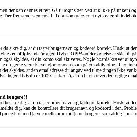
men der kan dannes et nyt. Gå til loginsiden ved at klikke på linket
Log
e. Der fremsendes en email til dig, som udover et nyt kodeord, indehol
ør du sikre dig, at du taster brugernavn og kodeord korrekt. Husk, at de
ldes én af følgende årsager: Hvis COPPA-understøttelse er slået til på
n også skyldes, at din konto skal aktiveres. Nogle boards kræver at nyop
skulle du gerne være blevet gjort opmærksom på om aktivering af kontoe
 det skyldes, at den emailadresse du angav ved tilmeldingen ikke var ko
ysninger. Hvis du er 100% sikker på, at du har skrevet den rigtige emai
 ind længere?!
ør du sikre dig, at du taster brugernavn og kodeord korrekt. Husk, at de
eldte dig, kan du kontrollere dit brugernavn og kodeord i den. Probleme
l procedure med jævne mellemrum at fjerne brugere, som aldrig har skrev