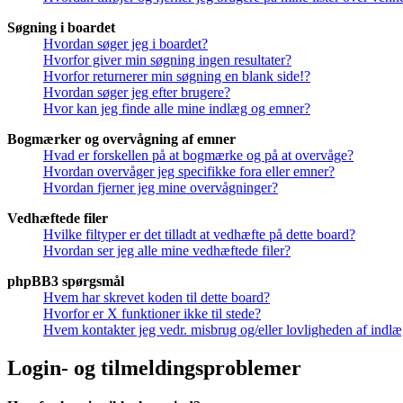
Søgning i boardet
Hvordan søger jeg i boardet?
Hvorfor giver min søgning ingen resultater?
Hvorfor returnerer min søgning en blank side!?
Hvordan søger jeg efter brugere?
Hvor kan jeg finde alle mine indlæg og emner?
Bogmærker og overvågning af emner
Hvad er forskellen på at bogmærke og på at overvåge?
Hvordan overvåger jeg specifikke fora eller emner?
Hvordan fjerner jeg mine overvågninger?
Vedhæftede filer
Hvilke filtyper er det tilladt at vedhæfte på dette board?
Hvordan ser jeg alle mine vedhæftede filer?
phpBB3 spørgsmål
Hvem har skrevet koden til dette board?
Hvorfor er X funktioner ikke til stede?
Hvem kontakter jeg vedr. misbrug og/eller lovligheden af indlæg
Login- og tilmeldingsproblemer