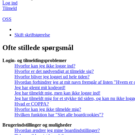
Log ind
Tilmeld
OSS
Skift skriftstørrelse
Ofte stillede spørgsmål
Login- og tilmeldingsproblemer
Hvorfor kan jeg ikke logge ind?
Hvorfor er det nødvendigt at tilmelde sig?
Hvorfor bliver jeg logget ud hele tiden?
Hvordan forhindrer jeg at mit navn fremgår af listen "Hvem er 
Jeg har glemt mit kodeord!
Jeg har tilmeldt mig, men kan ikke logge ind!
Jeg har tilmeldt mig for et stykke tid siden, og kan nu ikke log
Hvad er COPPA?
Hvorfor kan jeg ikke tilmelde mig?
Hvilken funktion har "Slet alle boardcookies"?
Brugerindstillinger og muligheder
Hvordan ændrer jeg mine boardindstillinger?