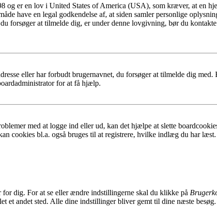
8 og er en lov i United States of America (USA), som kræver, at en hj
den måde have en legal godkendelse af, at siden samler personlige oplysni
det, du forsøger at tilmelde dig, er under denne lovgivning, bør du ko
dresse eller har forbudt brugernavnet, du forsøger at tilmelde dig med.
oardadministrator for at få hjælp.
oblemer med at logge ind eller ud, kan det hjælpe at slette boardcookies
an cookies bl.a. også bruges til at registrere, hvilke indlæg du har læst.
or dig. For at se eller ændre indstillingerne skal du klikke på
Brugerko
t et andet sted. Alle dine indstillinger bliver gemt til dine næste besøg.