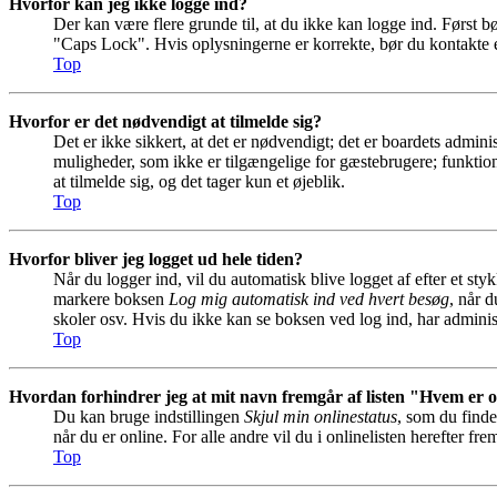
Hvorfor kan jeg ikke logge ind?
Der kan være flere grunde til, at du ikke kan logge ind. Først b
"Caps Lock". Hvis oplysningerne er korrekte, bør du kontakte e
Top
Hvorfor er det nødvendigt at tilmelde sig?
Det er ikke sikkert, at det er nødvendigt; det er boardets adminis
muligheder, som ikke er tilgængelige for gæstebrugere; funktion
at tilmelde sig, og det tager kun et øjeblik.
Top
Hvorfor bliver jeg logget ud hele tiden?
Når du logger ind, vil du automatisk blive logget af efter et st
markere boksen
Log mig automatisk ind ved hvert besøg
, når 
skoler osv. Hvis du ikke kan se boksen ved log ind, har adminis
Top
Hvordan forhindrer jeg at mit navn fremgår af listen "Hvem er 
Du kan bruge indstillingen
Skjul min onlinestatus
, som du finde
når du er online. For alle andre vil du i onlinelisten herefter fr
Top