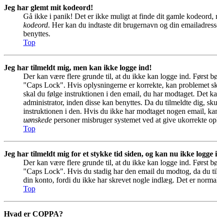
Jeg har glemt mit kodeord!
Gå ikke i panik! Det er ikke muligt at finde dit gamle kodeord, 
kodeord
. Her kan du indtaste dit brugernavn og din emailadress
benyttes.
Top
Jeg har tilmeldt mig, men kan ikke logge ind!
Der kan være flere grunde til, at du ikke kan logge ind. Først b
"Caps Lock". Hvis oplysningerne er korrekte, kan problemet sky
skal du følge instruktionen i den email, du har modtaget. Det ka
administrator, inden disse kan benyttes. Da du tilmeldte dig, 
instruktionen i den. Hvis du ikke har modtaget nogen email, kan
uønskede
personer misbruger systemet ved at give ukorrekte opl
Top
Jeg har tilmeldt mig for et stykke tid siden, og kan nu ikke logge
Der kan være flere grunde til, at du ikke kan logge ind. Først b
"Caps Lock". Hvis du stadig har den email du modtog, da du tilm
din konto, fordi du ikke har skrevet nogle indlæg. Det er norma
Top
Hvad er COPPA?