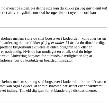
 ind
øverst på siden. På denne side kan du klikke på
Jeg har glemt mit
der et aktiveringslink som skal besøges før det nye kodeord kan
r skelnes mellem store og små bogstaver i kodeordet - kontrollér tasten
 boardet, og du har klikket på
jeg er under 13 år
, da du tilmeldte dig,
rettede brugerkonti aktiveres af enten brugeren selv eller en
n er nødvendig. Hvis du har modtaget en email, skal du følge
rrekt. Aktivering benyttes for at mindske muligheden for, at
ladresse, bør du kontakte en boardadministrator.
r skelnes mellem store og små bogstaver i kodeordet - kontrollér tasten
t kan også skyldes, at administratoren har slettet eller deaktiveret
et indlæg. Tilmeld dig igen for at blande dig i diskussionerne.