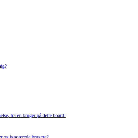
mig?
lse, fra en bruger på dette board!
ner og ignorerede brugere?