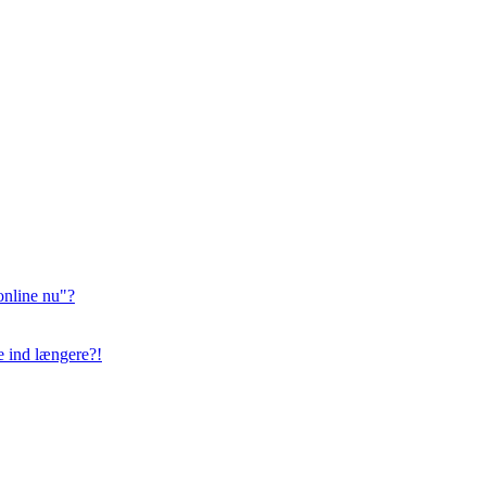
online nu"?
ge ind længere?!