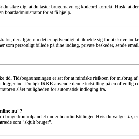
ør du sikre dig, at du taster brugernavn og kodeord korrekt. Husk, at de
n boardadministrator for at få hjælp.
trator, der afgør, om det er nødvendigt at tilmelde sig for at skrive indl
er som personligt billede på dine indlæg, private beskeder, sende emails
ykke tid. Tidsbegrænsningen er sat for at mindske risikoen for misbrug a
du logger ind. Du bør
IKKE
anvende denne indstilling på en offentlig co
tratoren slået muligheden for automatisk indloging fra.
online nu"?
r i brugerkontrolpanelet under boardindstillinger. Hvis du vælger
Ja
, e
emtræde som "skjult bruger".