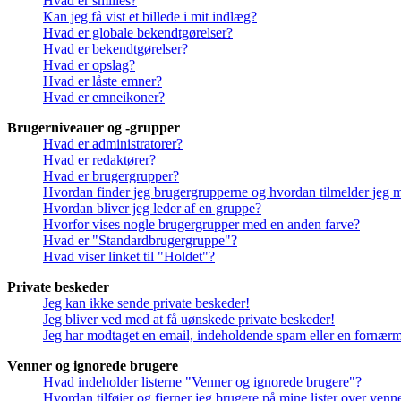
Hvad er smilies?
Kan jeg få vist et billede i mit indlæg?
Hvad er globale bekendtgørelser?
Hvad er bekendtgørelser?
Hvad er opslag?
Hvad er låste emner?
Hvad er emneikoner?
Brugerniveauer og -grupper
Hvad er administratorer?
Hvad er redaktører?
Hvad er brugergrupper?
Hvordan finder jeg brugergrupperne og hvordan tilmelder jeg 
Hvordan bliver jeg leder af en gruppe?
Hvorfor vises nogle brugergrupper med en anden farve?
Hvad er "Standardbrugergruppe"?
Hvad viser linket til "Holdet"?
Private beskeder
Jeg kan ikke sende private beskeder!
Jeg bliver ved med at få uønskede private beskeder!
Jeg har modtaget en email, indeholdende spam eller en fornærme
Venner og ignorede brugere
Hvad indeholder listerne "Venner og ignorede brugere"?
Hvordan tilføjer og fjerner jeg brugere på mine lister over ven